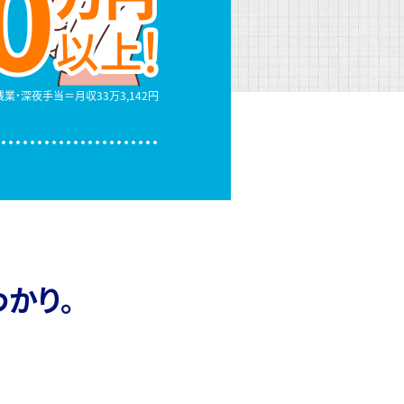
＋残業・深夜手当
＝月収33万3,142円
かり。
！