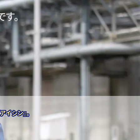
です。
『アイシン』
。