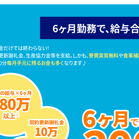
6ヶ月勤務で、
給与合
金だけでは終わらない！
更新謝礼金、生産協力金等を支給。しかも、
寮費実質無料
や
食事補
の分
毎月手元に残るお金も多く
なります♪