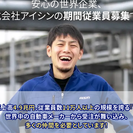
安心の世界企業、
式会社アイシンの
期間従業員募集
売上高
4.9兆円
、
従業員数
11万人以上
の規模を誇る
世界中の自動車メーカーから
受注が舞い込み、
多くの仲間を必要としています！