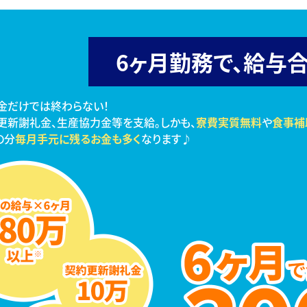
6ヶ月勤務で、
給与合
金だけでは終わらない！
更新謝礼金、生産協力金等を支給。しかも、
寮費実質無料
や
食事補
の分
毎月手元に残るお金も多く
なります♪