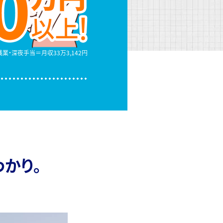
＋残業・深夜手当
＝月収33万3,142円
かり。
！