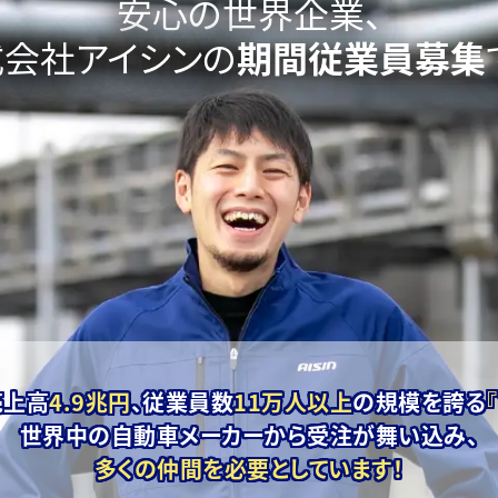
安心の世界企業、
式会社アイシンの
期間従業員募集
売上高
4.9兆円
、
従業員数
11万人以上
の規模を誇る
世界中の自動車メーカーから
受注が舞い込み、
多くの仲間を必要としています！