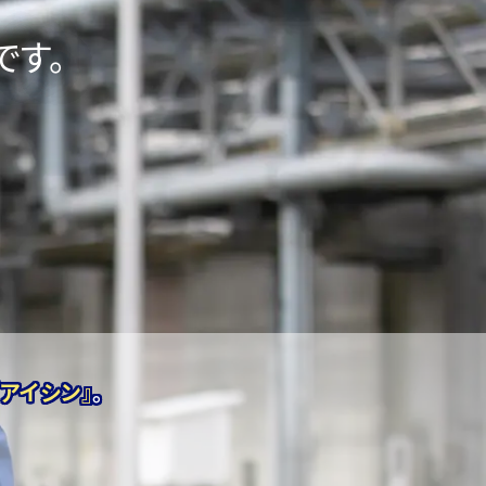
です。
『アイシン』
。