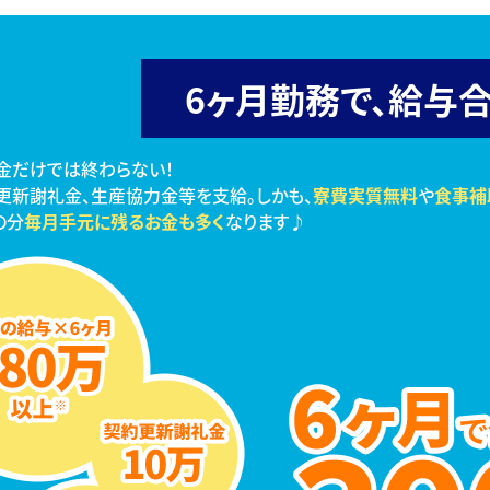
6ヶ月勤務で、
給与合
金だけでは終わらない！
更新謝礼金、生産協力金等を支給。しかも、
寮費実質無料
や
食事補
の分
毎月手元に残るお金も多く
なります♪