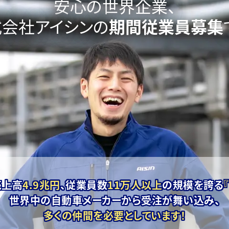
安心の世界企業、
式会社アイシンの
期間従業員募集
売上高
4.9兆円
、
従業員数
11万人以上
の規模を誇る
世界中の自動車メーカーから
受注が舞い込み、
多くの仲間を必要としています！