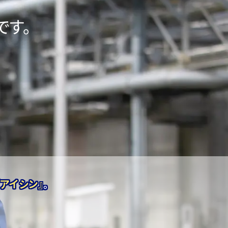
です。
『アイシン』
。