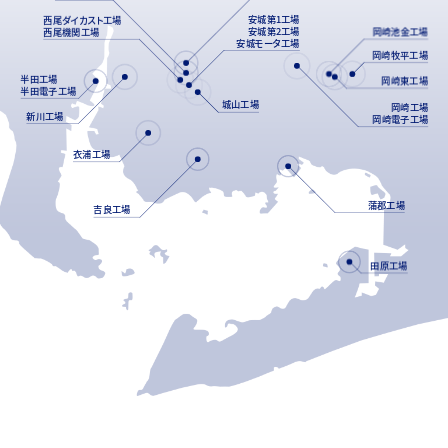
安城第1工場
西尾ダイカスト工場
安城第2工場
西尾機関工場
岡崎池金工場
安城モータ工場
岡崎牧平工場
半田工場
岡崎東工場
半田電子工場
城山工場
岡崎工場
新川工場
岡崎電子工場
衣浦工場
蒲郡工場
吉良工場
田原工場