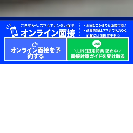
うれしい給与と手厚い待遇。
新しく生まれ変わったアイシンで
“ちょっといい”暮らし、手に入れませんか。
オンライン面接を予
約する
近日開催の
採用面接会