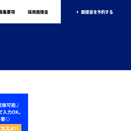
募集要項
採用面接会
面接会を
予約する
ススメ！！