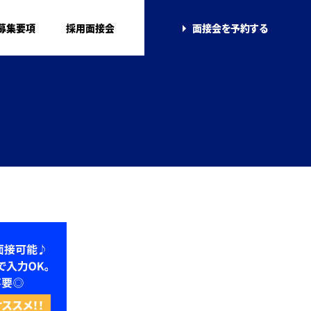
募集要項
採用面接会
面接会を
予約する
ススメ！！