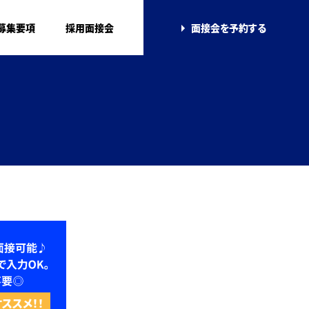
募集要項
採用面接会
面接会を
予約する
ススメ！！