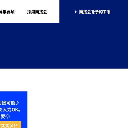
募集要項
採用面接会
面接会を
予約する
ススメ！！